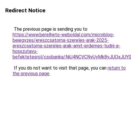
Redirect Notice
The previous page is sending you to
https://www.berelheto-weboldal.com/microblog-
bejegyzes/ereszcsatorna-szereles-arak-2025-
ereszcsatorna-szereles-arak-amit-erdemes-tudni-a-
hosszutavu-
befektetesrol/csobanka/NiU4NCVCNyUyMk8yJUQxJU
If you do not want to visit that page, you can
return to
the previous page
.