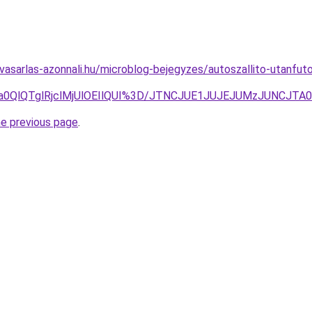
vasarlas-azonnali.hu/microblog-bejegyzes/autoszallito-utanfut
lTa0QlQTglRjclMjUlOEIlQUI%3D/JTNCJUE1JUJEJUMzJUNCJT
he previous page
.