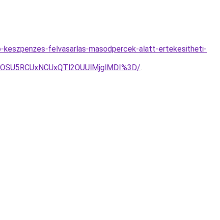
o-keszpenzes-felvasarlas-masodpercek-alatt-ertekesitheti-
A0OSU5RCUxNCUxQTl2OUUlMjglMDI%3D/
.