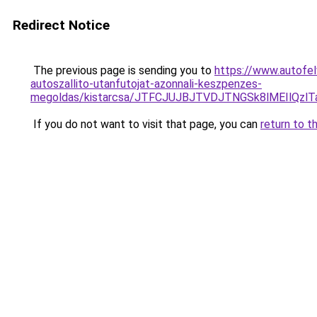
Redirect Notice
The previous page is sending you to
https://www.autofel
autoszallito-utanfutojat-azonnali-keszpenzes-
megoldas/kistarcsa/JTFCJUJBJTVDJTNGSk8lMEIlQz
If you do not want to visit that page, you can
return to t