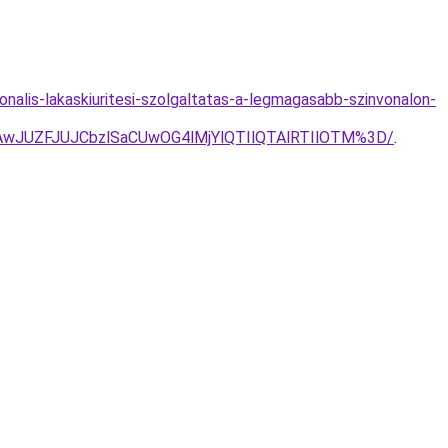
ionalis-lakaskiuritesi-szolgaltatas-a-legmagasabb-szinvonalon-
wJUZFJUJCbzlSaCUwOG4lMjYlQTIlQTAlRTIlOTM%3D/
.