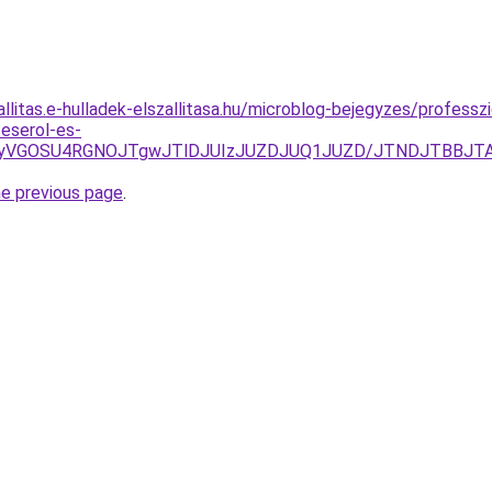
allitas.e-hulladek-elszallitasa.hu/microblog-bejegyzes/professz
teserol-es-
VCMyVGOSU4RGNOJTgwJTlDJUIzJUZDJUQ1JUZD/JTNDJTBBJTA
he previous page
.