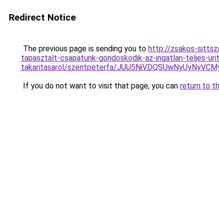
Redirect Notice
The previous page is sending you to
http://zsakos-sittsz
tapasztalt-csapatunk-gondoskodik-az-ingatlan-teljes-uri
takaritasarol/szentpeterfa/JUU5NiVDQSUwNyUyNy
If you do not want to visit that page, you can
return to t