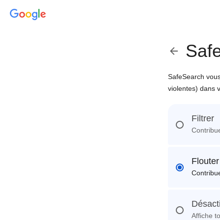
Saf
SafeSearch vous 
violentes) dans 
Filtrer
Contribue
Flouter
Contribue
Désact
Affiche t