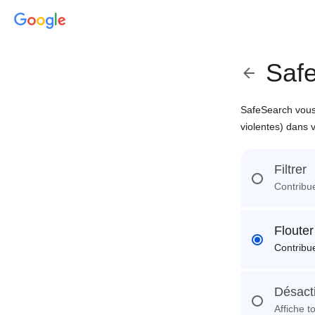
Saf
SafeSearch vous 
violentes) dans 
Filtrer
Contribue
Flouter
Contribue
Désact
Affiche t