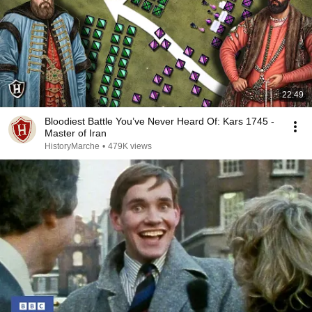
22:49
Bloodiest Battle You’ve Never Heard Of: Kars 1745 -
Master of Iran
HistoryMarche
•
479K views