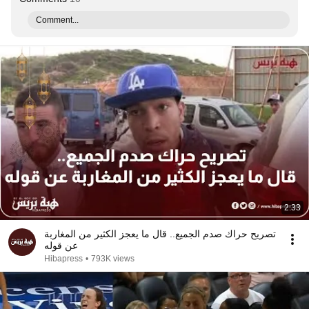
Comment...
2:33
تصريح حراك صدم الجميع.. قال ما يعجز الكثير من المغاربة
عن قوله
Hibapress
•
793K views