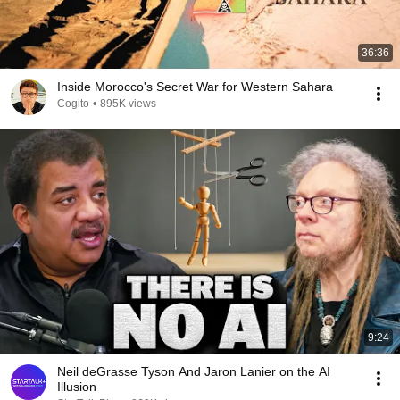
36:36
Inside Morocco's Secret War for Western Sahara
Cogito
•
895K views
9:24
Neil deGrasse Tyson And Jaron Lanier on the AI
Illusion