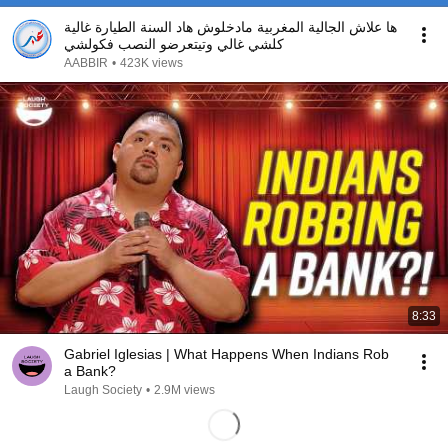
ها علاش الجالية المغربية مادخلوش هاد السنة الطيارة غالية
كلشي غالي وتيتعرضو النصب فكولشي
AABBIR
•
423K views
8:33
Gabriel Iglesias | What Happens When Indians Rob
a Bank?
Laugh Society
•
2.9M views