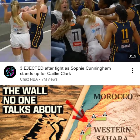
3:19
3 EJECTED after fight as Sophie Cunningham
stands up for Caitlin Clark
Chaz NBA
•
7M views