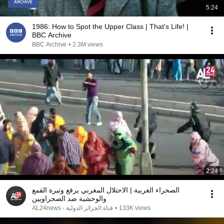
5:24
1986: How to Spot the Upper Class | That's Life! |
BBC Archive
BBC Archive
•
2.3M views
2:24
الصحراء الغربية | الاحتلال المغربي يرفع وتيرة القمع
والوحشية ضد الصحراويين
AL24news - قناة الجزائر الدولية
•
133K views