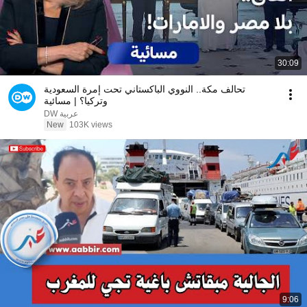
30:09
تحالف مكة.. النووي الباكستاني تحت إمرة السعودية
وتركيا؟ | مسائية
DW عربية
New
103K views
9:06