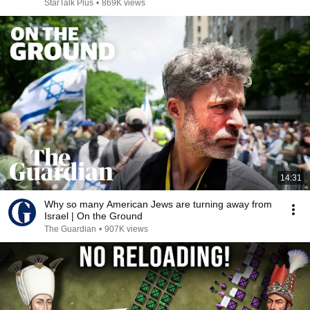
StarTalk Plus
•
869K views
14:31
Why so many American Jews are turning away from
Israel | On the Ground
The Guardian
•
907K views