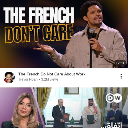
12:51
The French Do Not Care About Work
Trevor Noah
•
3.2M views