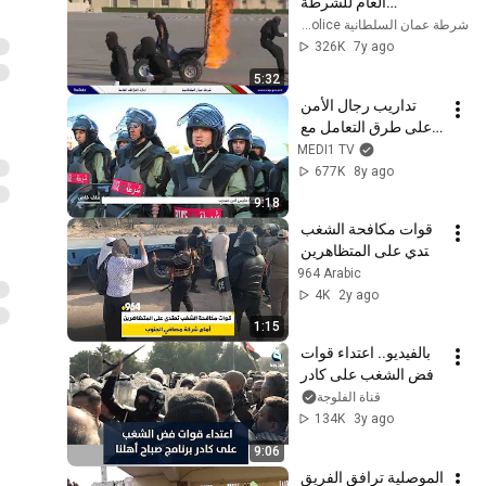
العام للشرطة 
والجمارك يشهد ختام 
شرطة عمان السلطانية Royal Oman Police
الدورة التأسيسية 
326K
7y ago
للعمليات الخاصة 
5:32
2019م.
تداريب رجال الأمن 
على طرق التعامل مع 
المظاهرات
MEDI1 TV
677K
8y ago
9:18
قوات مكافحة الشغب 
تعتدي على المتظاهرين 
أمام شركة مصافي 
964 Arabic
الجنوب
4K
2y ago
1:15
بالفيديو.. اعتداء قوات 
فض الشغب على كادر 
برنامج صباح أهلنا وعلى 
قناة الفلوجة
المتقاعدين العراقيين
134K
3y ago
9:06
الموصلية ترافق الفريق 