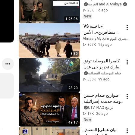
التحقيق؟ شهادة حصرية 
رامج
and AlArabiya العربية
لضابط CIA الذي 
90K
1d ago
استجوبه - القصة 
New
1:26:06
الكاملة
«داخلية VS 
متظاهرين».. الأمن 
المركزي يتدرب على 
AlmasryAlyoum المصري اليوم
مواجهة الحجارة
307K
12y ago
3:30
كاميرا الموصلية توثق 
معارك تحرير حي عدن 
شرق الموصل برفقة 
قناة الموصلية الفضائية
جهاز مكافحة الارهاب
530K
9y ago
28:20
صواريخ صدام حسين 
وقبة حديدية إسرائيلية 
بأموال عراقية!! عبد 
برامج UTV IRAQ
القادرالعبيدي في 
17K
2d ago
شهادات خاصة
New
49:17
بيان عملي| المفتش 