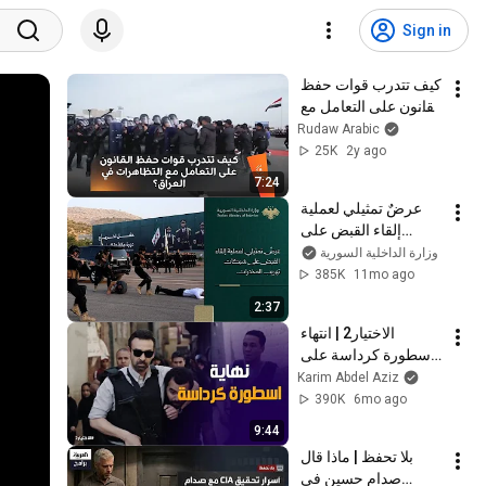
Sign in
كيف تتدرب قوات حفظ 
القانون على التعامل مع 
التظاهرات في العراق؟
Rudaw Arabic
25K
2y ago
7:24
عرضٌ تمثيلي لعملية 
إلقاء القبض على 
شبكات تهريب 
وزارة الداخلية السورية
المخدرات.
385K
11mo ago
2:37
الاختيار2 | انتهاء 
اسطورة كرداسة على 
ايد ابطال الشرطة 
Karim Abdel Aziz
المصرية
390K
6mo ago
9:44
بلا تحفظ | ماذا قال 
صدام حسين في 