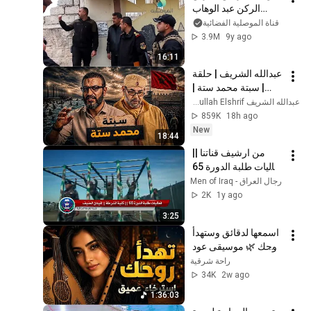
الركن عبد الوهاب 
الساعدي في حي 
قناة الموصلية الفضائية
الاندلس وترصد أفراح 
3.9M
9y ago
الأهالي بالتحرير
16:11
عبدالله الشريف | حلقة 
| سبتة محمد ستة | 
الموسم العاشر
عبدالله الشريف Abdullah Elshrif
859K
18h ago
New
18:44
من ارشيف قناتنا || 
فعاليات طلبة الدورة 65 
الميدان العنيف || كلية 
رجال العراق - Men of Iraq
الشرطة
2K
1y ago
3:25
اسمعها لدقائق وستهدأ 
روحك 🌿 موسيقى عود 
وناي للاسترخاء العميق | 
راحة شرقية
music
34K
2w ago
1:36:03