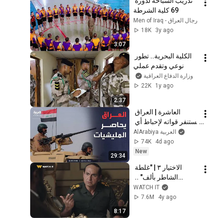
تدريب السباحة لدورة 
69 كلية الشرطة
رجال العراق - Men of Iraq
18K
3y ago
3:07
الكلية البحرية.. تطور 
نوعي وتقدم عملي
وزارة الدفاع العراقية
22K
1y ago
2:37
العاشرة | العراق 
يستنفر قواته لإحباط أي 
هجوم يستهدف دول 
AlArabiya العربية
الجوار
74K
4d ago
New
29:34
الاختيار ٣ | "غلطة 
الشاطر بألف" .. 
الشاطر راح يهدد الفريق 
WATCH IT
السيسي بمواجهة 
7.6M
4y ago
الجيش لكن الرد فاجئه 
8:17
🇪🇬✊🏼